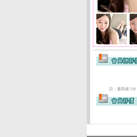
註﹕最高值 5分