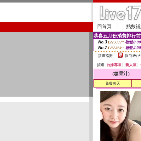
回首頁
點數補
恭喜五月份消費排行前
No.3
-贈點
8,0
LV76835**
No.7
-贈點
4,0
LV65464**
頻道指數
限制級(火
頻道
台妹專區
│
新人區
│
(糖果汁)
免費聊天