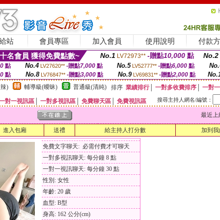
給站
會員專區
加入會員
使用說明
付款
十名會員 獲得免費點數~
No.1
-贈點
10,000
點
No.2
LV72973**
No.4
No.5
No.
00
點
-贈點
7,000
點
-贈點
6,000
點
LV27620**
LV52777**
No.8
No.9
No.
00
點
-贈點
3,000
點
-贈點
2,000
點
LV76847**
LV69831**
辣)
輔導級(曖昧)
普通級(清純)
排序
業績排行
│
一對多收費排序
│
一對一
搜尋主持人網名/編號：
一對一視訊區
│
一對多視訊區
│
免費聊天區
│
免費視訊區
最近上線時間
進入包廂
送禮
給主持人打分數
加到我
免費文字聊天: 必需付費才可聊天
一對多視訊聊天: 每分鐘 8 點
一對一視訊聊天: 每分鐘 30 點
性別: 女性
年齡: 20 歲
血型: B型
身高: 162 公分(cm)