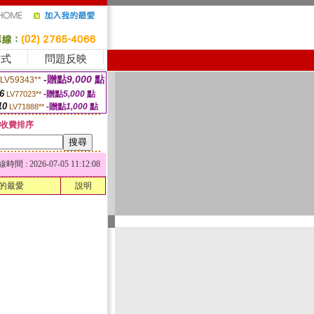
方式
問題反映
-贈點
9,000
點
LV59343**
6
-贈點
5,000
點
LV77023**
10
-贈點
1,000
點
LV71888**
收費排序
 : 2026-07-05 11:12:08
的最愛
說明